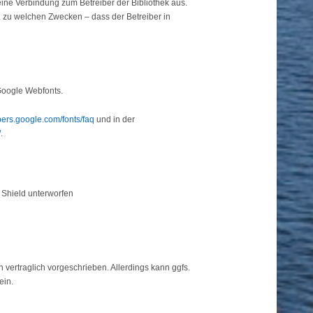
 eine Verbindung zum Betreiber der Bibliothek aus.
f. zu welchen Zwecken – dass der Betreiber in
Google Webfonts.
pers.google.com/fonts/faq
und in der
/
.
 Shield unterworfen
 vertraglich vorgeschrieben. Allerdings kann ggfs.
ein.