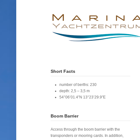
Short Facts
number of berths: 230
depth: 2,5 – 3,5 m
54°06’01.4″N 13°23’29.9″E
Boom Barrier
Access through the boom barrier with the
transponders or mooring cards. In addition,