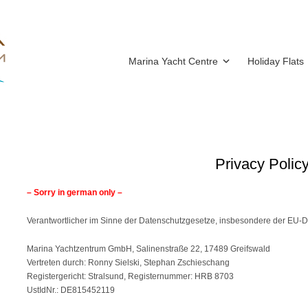
Marina Yacht Centre
Holiday Flats
Privacy Polic
– Sorry in german only –
Verantwortlicher im Sinne der Datenschutzgesetze, insbesondere der EU-
Marina Yachtzentrum GmbH, Salinenstraße 22, 17489 Greifswald
Vertreten durch: Ronny Sielski, Stephan Zschieschang
Registergericht: Stralsund, Registernummer: HRB 8703
UstIdNr.: DE815452119