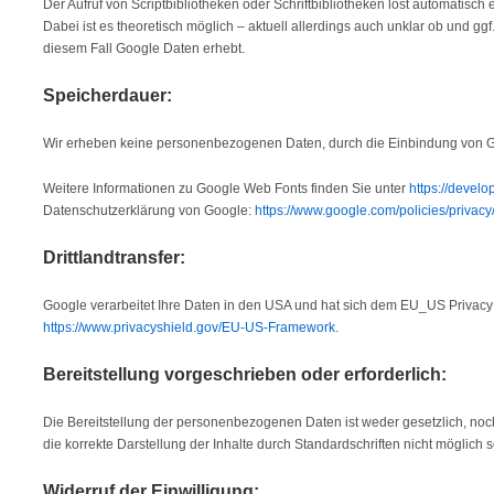
Der Aufruf von Scriptbibliotheken oder Schriftbibliotheken löst automatisch
Dabei ist es theoretisch möglich – aktuell allerdings auch unklar ob und gg
diesem Fall Google Daten erhebt.
Speicherdauer:
Wir erheben keine personenbezogenen Daten, durch die Einbindung von 
Weitere Informationen zu Google Web Fonts finden Sie unter
https://develo
Datenschutzerklärung von Google:
https://www.google.com/policies/privacy
Drittlandtransfer:
Google verarbeitet Ihre Daten in den USA und hat sich dem EU_US Privacy
https://www.privacyshield.gov/EU-US-Framework
.
Bereitstellung vorgeschrieben oder erforderlich:
Die Bereitstellung der personenbezogenen Daten ist weder gesetzlich, noch
die korrekte Darstellung der Inhalte durch Standardschriften nicht möglich s
Widerruf der Einwilligung: