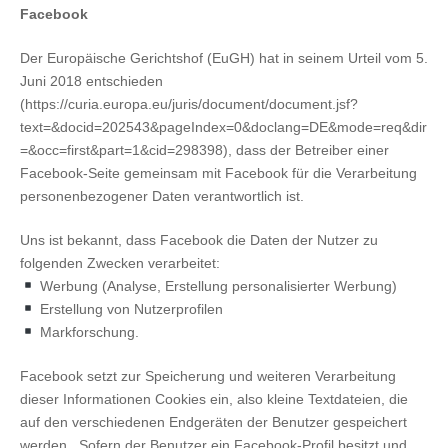
Facebook
Der Europäische Gerichtshof (EuGH) hat in seinem Urteil vom 5.
Juni 2018 entschieden
(https://curia.europa.eu/juris/document/document.jsf?
text=&docid=202543&pageIndex=0&doclang=DE&mode=req&dir
=&occ=first&part=1&cid=298398), dass der Betreiber einer
Facebook-Seite gemeinsam mit Facebook für die Verarbeitung
personenbezogener Daten verantwortlich ist.
Uns ist bekannt, dass Facebook die Daten der Nutzer zu
folgenden Zwecken verarbeitet:
Werbung (Analyse, Erstellung personalisierter Werbung)
Erstellung von Nutzerprofilen
Markforschung.
Facebook setzt zur Speicherung und weiteren Verarbeitung
dieser Informationen Cookies ein, also kleine Textdateien, die
auf den verschiedenen Endgeräten der Benutzer gespeichert
werden. Sofern der Benutzer ein Facebook-Profil besitzt und